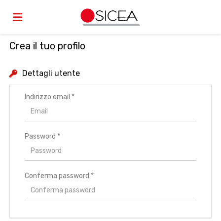
Crea il tuo profilo
Home
Dettagli utente
Offerte
Indirizzo email *
di
Carica
Password *
lavoro
il
Login
Conferma password *
CV
Lingua