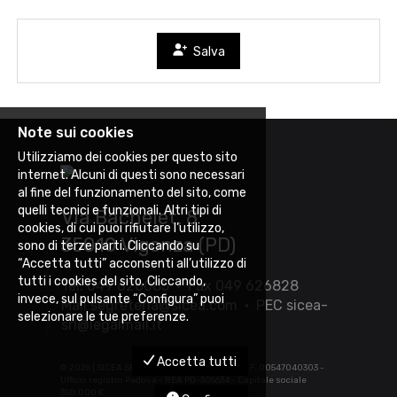
Salva
Note sui cookies
Utilizziamo dei cookies per questo sito
internet. Alcuni di questi sono necessari
al fine del funzionamento del sito, come
quelli tecnici e funzionali. Altri tipi di
Via Bachelet, 8
cookies, di cui puoi rifiutare l’utilizzo,
35010 Vigonza (PD)
sono di terze parti. Cliccando su
“Accetta tutti” acconsenti all’utilizzo di
tutti i cookies del sito. Cliccando,
Tel. 049 626085 • Fax 049 626828
invece, sul pulsante “Configura” puoi
Mail
segreteria@sicea.com
• PEC
sicea-
selezionare le tue preferenze.
srl@legalmail.it
Accetta tutti
©
2026 | SICEA SRL - P.IVA 03452880283 - C.F. 00547040303 -
Ufficio registro Padova - REA PD-305634 - Capitale sociale
350.000 €