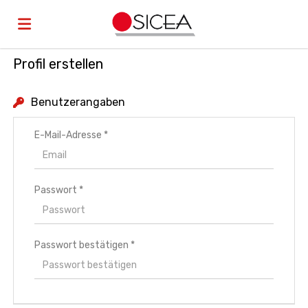
Profil erstellen
Home
Benutzerangaben
Stellen
E-Mail-Adresse *
Lebenslauf
Passwort *
hochladen
Anmelden
Passwort bestätigen *
Sprache