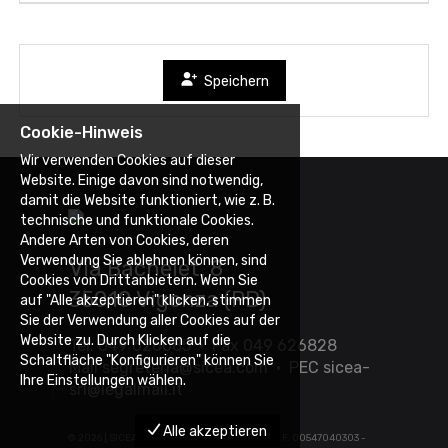
Speichern
Cookie-Hinweis
Wir verwenden Cookies auf dieser
Website. Einige davon sind notwendig,
damit die Website funktioniert, wie z. B.
technische und funktionale Cookies.
Andere Arten von Cookies, deren
Verwendung Sie ablehnen können, sind
Via Bachelet, 8
Cookies von Drittanbietern. Wenn Sie
35010 Vigonza (PD)
auf "Alle akzeptieren" klicken, stimmen
Sie der Verwendung aller Cookies auf der
Website zu. Durch Klicken auf die
Tel. 049 626085 • Fax 049 626828
Schaltfläche "Konfigurieren" können Sie
Mail
segreteria@sicea.com
• PEC
sicea-
Ihre Einstellungen wählen.
srl@legalmail.it
Alle akzeptieren
©
2026 | SICEA SRL - P.IVA 03452880283 - C.F. 00547040303 -