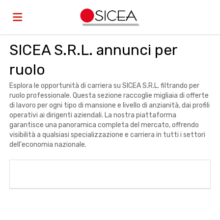
SICEA S.R.L. annunci per
Home
ruolo
Offerte
Esplora le opportunità di carriera su SICEA S.R.L. filtrando per
ruolo professionale. Questa sezione raccoglie migliaia di offerte
di lavoro per ogni tipo di mansione e livello di anzianità, dai profili
operativi ai dirigenti aziendali. La nostra piattaforma
di
Carica
garantisce una panoramica completa del mercato, offrendo
visibilità a qualsiasi specializzazione e carriera in tutti i settori
dell'economia nazionale.
lavoro
il
Login
CV
Lingua