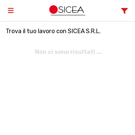
Trova il tuo lavoro con SICEA S.R.L.
Home
Non ci sono risultati ...
Offerte
di
Carica
lavoro
il
Login
CV
Lingua