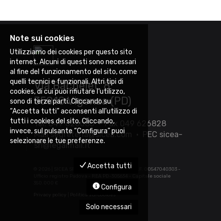
Note sui cookies
Utilizziamo dei cookies per questo sito
internet. Alcuni di questi sono necessari
al fine del funzionamento del sito, come
quelli tecnici e funzionali. Altri tipi di
Via Bachelet, 8
cookies, di cui puoi rifiutare l’utilizzo,
35010 Vigonza (PD)
sono di terze parti. Cliccando su
“Accetta tutti” acconsenti all’utilizzo di
tutti i cookies del sito. Cliccando,
Tel. 049 626085 • Fax 049 626828
invece, sul pulsante “Configura” puoi
Mail
segreteria@sicea.com
• PEC
sicea-
selezionare le tue preferenze.
srl@legalmail.it
Accetta tutti
©
2026 | SICEA SRL - P.IVA 03452880283 - C.F. 00547040303 -
Ufficio registro Padova - REA PD-305634 - Capitale sociale
350.000 €
Configura
Privacy policy
|
Politica sui cookies
Solo necessari