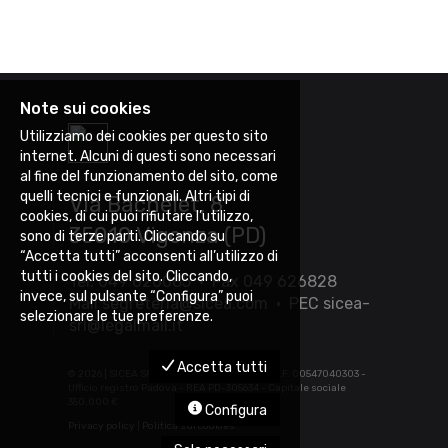
Note sui cookies
Utilizziamo dei cookies per questo sito
internet. Alcuni di questi sono necessari
al fine del funzionamento del sito, come
quelli tecnici e funzionali. Altri tipi di
Via Bachelet, 8
cookies, di cui puoi rifiutare l’utilizzo,
35010 Vigonza (PD)
sono di terze parti. Cliccando su
“Accetta tutti” acconsenti all’utilizzo di
tutti i cookies del sito. Cliccando,
Tel. 049 626085 • Fax 049 626828
invece, sul pulsante “Configura” puoi
Mail
segreteria@sicea.com
• PEC
sicea-
selezionare le tue preferenze.
srl@legalmail.it
Accetta tutti
©
2026 | SICEA SRL - P.IVA 03452880283 - C.F. 00547040303 -
Ufficio registro Padova - REA PD-305634 - Capitale sociale
350.000 €
Configura
Privacy policy
|
Politica sui cookies