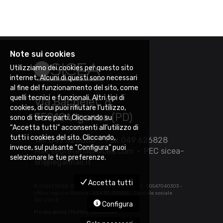
Note sui cookies
Utilizziamo dei cookies per questo sito
internet. Alcuni di questi sono necessari
al fine del funzionamento del sito, come
quelli tecnici e funzionali. Altri tipi di
Via Bachelet, 8
cookies, di cui puoi rifiutare l’utilizzo,
35010 Vigonza (PD)
sono di terze parti. Cliccando su
“Accetta tutti” acconsenti all’utilizzo di
tutti i cookies del sito. Cliccando,
Tel. 049 626085 • Fax 049 626828
invece, sul pulsante “Configura” puoi
Mail
segreteria@sicea.com
• PEC
sicea-
selezionare le tue preferenze.
srl@legalmail.it
Accetta tutti
©
2026 | SICEA SRL - P.IVA 03452880283 - C.F. 00547040303 -
Ufficio registro Padova - REA PD-305634 - Capitale sociale
350.000 €
Configura
Privacy policy
|
Politica sui cookies