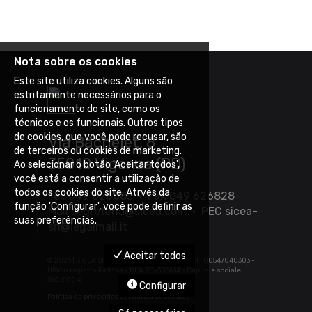
Nota sobre os cookies
Este site utiliza cookies. Alguns são
estritamente necessários para o
funcionamento do site, como os
técnicos e os funcionais. Outros tipos
de cookies, que você pode recusar, são
Via Bachelet, 8
de terceiros ou cookies de marketing.
35010 Vigonza (PD)
Ao selecionar o botão 'Aceitar todos',
você está a consentir a utilização de
todos os cookies do site. Atrvés da
Tel. 049 626085 • Fax 049 626828
função 'Configurar', você pode definir as
Mail
segreteria@sicea.com
• PEC
sicea-
suas preferências.
srl@legalmail.it
Aceitar todos
©
2026 | SICEA SRL - P.IVA 03452880283 - C.F. 00547040303 -
Ufficio registro Padova - REA PD-305634 - Capitale sociale
350.000 €
Configurar
Política de privacidade
|
Política de cookies