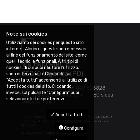
Note sui cookies
Utilizziamo dei cookies per questo sito
internet. Alcuni di questi sono necessari
al fine del funzionamento del sito, come
quelli tecnici e funzionali. Altri tipi di
Via Bachelet, 8
cookies, di cui puoi rifiutare l’utilizzo,
35010 Vigonza (PD)
sono di terze parti. Cliccando su
“Accetta tutti” acconsenti all’utilizzo di
tutti i cookies del sito. Cliccando,
Tel. 049 626085 • Fax 049 626828
invece, sul pulsante “Configura” puoi
Mail
segreteria@sicea.com
• PEC
sicea-
selezionare le tue preferenze.
srl@legalmail.it
Accetta tutti
©
2026 | SICEA SRL - P.IVA 03452880283 - C.F. 00547040303 -
Ufficio registro Padova - REA PD-305634 - Capitale sociale
350.000 €
Configura
Privacy policy
|
Politica sui cookies