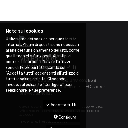
Note sui cookies
Utilizziamo dei cookies per questo sito
internet. Alcuni di questi sono necessari
al fine del funzionamento del sito, come
quelli tecnici e funzionali. Altri tipi di
Via Bachelet, 8
cookies, di cui puoi rifiutare l’utilizzo,
35010 Vigonza (PD)
sono di terze parti. Cliccando su
“Accetta tutti” acconsenti all’utilizzo di
tutti i cookies del sito. Cliccando,
Tel. 049 626085 • Fax 049 626828
invece, sul pulsante “Configura” puoi
Mail
segreteria@sicea.com
• PEC
sicea-
selezionare le tue preferenze.
srl@legalmail.it
Accetta tutti
©
2026 | SICEA SRL - P.IVA 03452880283 - C.F. 00547040303 -
Ufficio registro Padova - REA PD-305634 - Capitale sociale
350.000 €
Configura
Privacy policy
|
Politica sui cookies