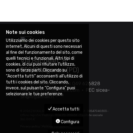
Note sui cookies
Utilizziamo dei cookies per questo sito
internet. Alcuni di questi sono necessari
al fine del funzionamento del sito, come
quelli tecnici e funzionali. Altri tipi di
Via Bachelet, 8
cookies, di cui puoi rifiutare l’utilizzo,
35010 Vigonza (PD)
sono di terze parti. Cliccando su
“Accetta tutti” acconsenti all’utilizzo di
tutti i cookies del sito. Cliccando,
Tel. 049 626085 • Fax 049 626828
invece, sul pulsante “Configura” puoi
Mail
segreteria@sicea.com
• PEC
sicea-
selezionare le tue preferenze.
srl@legalmail.it
Accetta tutti
©
2026 | SICEA SRL - P.IVA 03452880283 - C.F. 00547040303 -
Ufficio registro Padova - REA PD-305634 - Capitale sociale
350.000 €
Configura
Privacy policy
|
Politica sui cookies