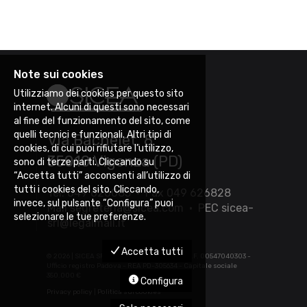
Note sui cookies
Utilizziamo dei cookies per questo sito
internet. Alcuni di questi sono necessari
al fine del funzionamento del sito, come
quelli tecnici e funzionali. Altri tipi di
Via Bachelet, 8
cookies, di cui puoi rifiutare l’utilizzo,
35010 Vigonza (PD)
sono di terze parti. Cliccando su
“Accetta tutti” acconsenti all’utilizzo di
tutti i cookies del sito. Cliccando,
Tel. 049 626085 • Fax 049 626828
invece, sul pulsante “Configura” puoi
Mail
segreteria@sicea.com
• PEC
sicea-
selezionare le tue preferenze.
srl@legalmail.it
Accetta tutti
©
2026 | SICEA SRL - P.IVA 03452880283 - C.F. 00547040303 -
Ufficio registro Padova - REA PD-305634 - Capitale sociale
350.000 €
Configura
Privacy policy
|
Politica sui cookies