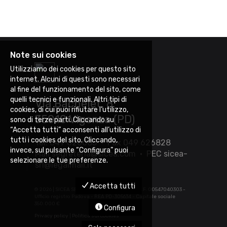
Note sui cookies
Utilizziamo dei cookies per questo sito
internet. Alcuni di questi sono necessari
al fine del funzionamento del sito, come
quelli tecnici e funzionali. Altri tipi di
Via Bachelet, 8
cookies, di cui puoi rifiutare l’utilizzo,
35010 Vigonza (PD)
sono di terze parti. Cliccando su
“Accetta tutti” acconsenti all’utilizzo di
tutti i cookies del sito. Cliccando,
Tel. 049 626085 • Fax 049 626828
invece, sul pulsante “Configura” puoi
Mail
segreteria@sicea.com
• PEC
sicea-
selezionare le tue preferenze.
srl@legalmail.it
Accetta tutti
©
2026 | SICEA SRL - P.IVA 03452880283 - C.F. 00547040303 -
Ufficio registro Padova - REA PD-305634 - Capitale sociale
350.000 €
Configura
Privacy policy
|
Politica sui cookies