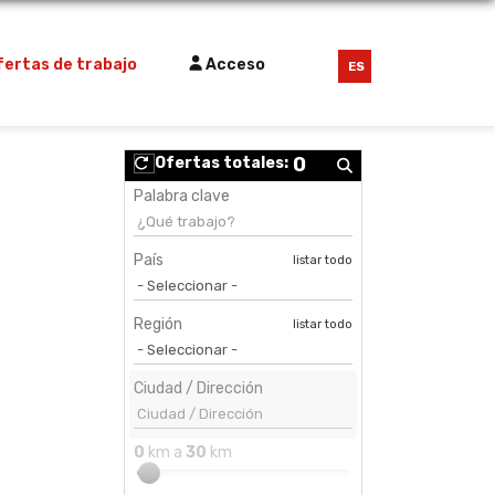
fertas de trabajo
Acceso
ES
0
Ofertas totales:
Palabra clave
País
listar todo
Región
listar todo
Ciudad / Dirección
0
km a
30
km