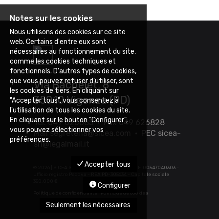
Notes sur les cookies
Nous utilisons des cookies sur ce site
web. Certains d'entre eux sont
nécessaires au fonctionnement du site,
comme les cookies techniques et
fonctionnels. D'autres types de cookies,
que vous pouvez refuser d'utiliser, sont
Via Bachelet, 8
les cookies de tiers. En cliquant sur
35010 Vigonza (PD)
"Accepter tous", vous consentez à
l'utilisation de tous les cookies du site.
En cliquant sur le bouton "Configurer",
Tel. 049 626085 • Fax 049 626828
vous pouvez sélectionner vos
Mail
segreteria@sicea.com
• PEC
sicea-
préférences.
srl@legalmail.it
Accepter tous
©
2026 | SICEA SRL - P.IVA 03452880283 - C.F. 00547040303 -
Ufficio registro Padova - REA PD-305634 - Capitale sociale
350.000 €
Configurer
Politique de confidentialité
|
Politique de cookies
Seulement les nécessaires