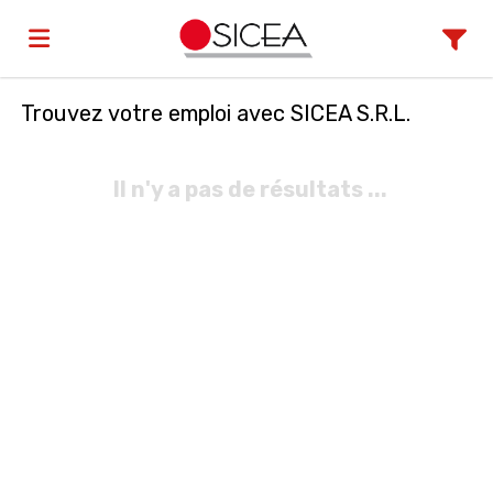
Trouvez votre emploi avec SICEA S.R.L.
Accueil
Il n'y a pas de résultats ...
Emplois
Déposez
votre
Connexion
CV
Langue